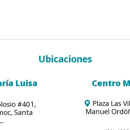
Ubicaciones
ría Luisa
Centro M
Plaza Las Vi
losio #401,
Manuel Ordóñ
moc, Santa
L.